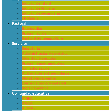
Educación Infantil
Educación Primaria
Educación Secundaria
FP Online
Pastoral
Buenos días
Programación
Pastoral de tiempo libre
Servicios
Secretaría
Administración y servicios
Orientación escolar
Programa madrugadores
Comedor escolar
Actividades extraescolares
Plataforma Esemtia
Libros de texto y material
Ropa deportiva
Comunidad educativa
AMPA
AAAA
ADMAS