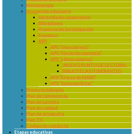
Metodología
Innovación educativa
Aprendizaje cooperativo
Bilingüismo
Proyecto de investigación
Erasmus+
APS
APS “Una sola voz”
APS “Haciendo memoria”
APS “Libros viajeros”
¡NUEVO PUNTO DE LECTURA!
BIBLIOTECAS ITINERANTES
APS “El arca de MAIN”
APS “Soñando Béjar”
Proyecto bilingüe
Plan de convivencia
Plan de Lectura
Plan de calidad
Plan de ortografía
Plan TIC
Código de conducta
Etapas educativas