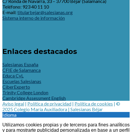
C/ Ronda de Navarra, 33 – 37700 Béjar (Salamanca)
Teléfono: 923 40 11 10
E-mail:
titularbejar@salesianas.org
Sistema interno de información
Enlaces destacados
Salesianas España
CFIE de Salamanca
Educa CyL
Escuelas Salesianas
CiberExperto
Trinity College London
Cambridge Assessment English
Aviso legal
|
Política de privacidad
|
Política de cookies
| ©
2025 Colegio María Auxiliadora | Salesianas Béjar
Idioma
Utilizamos cookies propias y de terceros para fines analíticos
y para mostrarte publicidad personalizada en base a un perfil