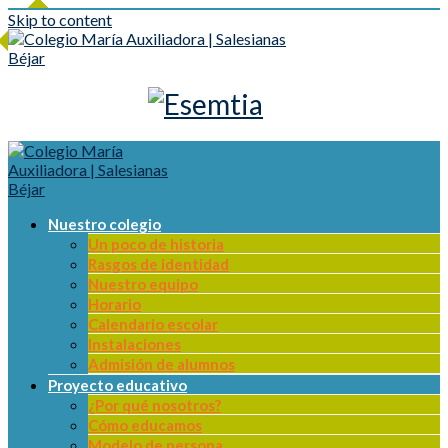
Skip to content
Nuestro colegio
Un poco de historia
Rasgos de identidad
Nuestro equipo
Horario
Calendario escolar
Instalaciones
Admisión de alumnos
Proyecto educativo
¿Por qué nosotros?
Cómo educamos
Modelo de persona