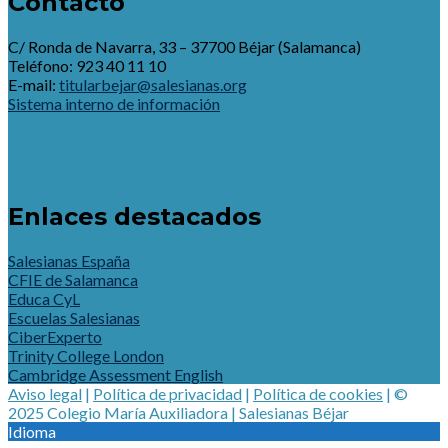
Contacto
C/ Ronda de Navarra, 33 – 37700 Béjar (Salamanca)
Teléfono: 923 40 11 10
E-mail:
titularbejar@salesianas.org
Sistema interno de información
Enlaces destacados
Salesianas España
CFIE de Salamanca
Educa CyL
Escuelas Salesianas
CiberExperto
Trinity College London
Cambridge Assessment English
Aviso legal
|
Política de privacidad
|
Política de cookies
| ©
2025 Colegio María Auxiliadora | Salesianas Béjar
Idioma