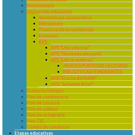
Metodología
Innovación educativa
Aprendizaje cooperativo
Bilingüismo
Proyecto de investigación
Erasmus+
APS
APS “Una sola voz”
APS “Haciendo memoria”
APS “Libros viajeros”
¡NUEVO PUNTO DE LECTURA!
BIBLIOTECAS ITINERANTES
APS “El arca de MAIN”
APS “Soñando Béjar”
Proyecto bilingüe
Plan de convivencia
Plan de Lectura
Plan de calidad
Plan de ortografía
Plan TIC
Código de conducta
Etapas educativas