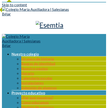
Skip to content
Nuestro colegio
Un poco de historia
Rasgos de identidad
Nuestro equipo
Horario
Calendario escolar
Instalaciones
Admisión de alumnos
Proyecto educativo
¿Por qué nosotros?
Cómo educamos
Modelo de persona