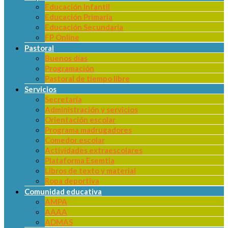
Educación Infantil
Educación Primaria
Educación Secundaria
FP Online
Pastoral
Buenos días
Programación
Pastoral de tiempo libre
Servicios
Secretaría
Administración y servicios
Orientación escolar
Programa madrugadores
Comedor escolar
Actividades extraescolares
Plataforma Esemtia
Libros de texto y material
Ropa deportiva
Comunidad educativa
AMPA
AAAA
ADMAS