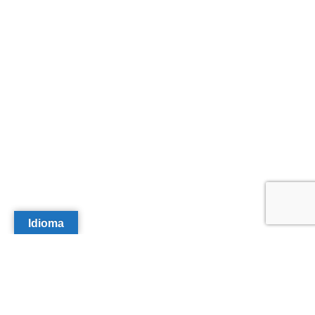
Idioma
Utilizamos cookies propias y de terceros para fines analíticos y
para mostrarte publicidad personalizada en base a un perfil
elaborado a partir de tus hábitos de navegación (por ejemplo,
páginas web visitadas). Puedes informarte más sobre qué
cookies estamos utilizando o desactivarlas en los ajustes.