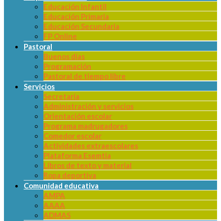
Educación Infantil
Educación Primaria
Educación Secundaria
FP Online
Pastoral
Buenos días
Programación
Pastoral de tiempo libre
Servicios
Secretaría
Administración y servicios
Orientación escolar
Programa madrugadores
Comedor escolar
Actividades extraescolares
Plataforma Esemtia
Libros de texto y material
Ropa deportiva
Comunidad educativa
AMPA
AAAA
ADMAS