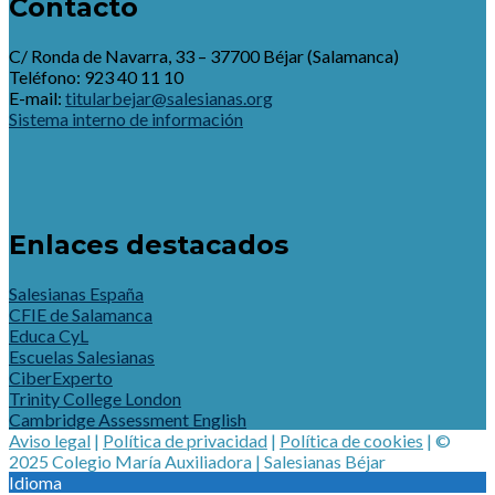
Contacto
C/ Ronda de Navarra, 33 – 37700 Béjar (Salamanca)
Teléfono: 923 40 11 10
E-mail:
titularbejar@salesianas.org
Sistema interno de información
Enlaces destacados
Salesianas España
CFIE de Salamanca
Educa CyL
Escuelas Salesianas
CiberExperto
Trinity College London
Cambridge Assessment English
Aviso legal
|
Política de privacidad
|
Política de cookies
| ©
2025 Colegio María Auxiliadora | Salesianas Béjar
Idioma