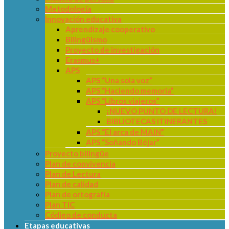
Metodología
Innovación educativa
Aprendizaje cooperativo
Bilingüismo
Proyecto de investigación
Erasmus+
APS
APS “Una sola voz”
APS “Haciendo memoria”
APS “Libros viajeros”
¡NUEVO PUNTO DE LECTURA!
BIBLIOTECAS ITINERANTES
APS “El arca de MAIN”
APS “Soñando Béjar”
Proyecto bilingüe
Plan de convivencia
Plan de Lectura
Plan de calidad
Plan de ortografía
Plan TIC
Código de conducta
Etapas educativas