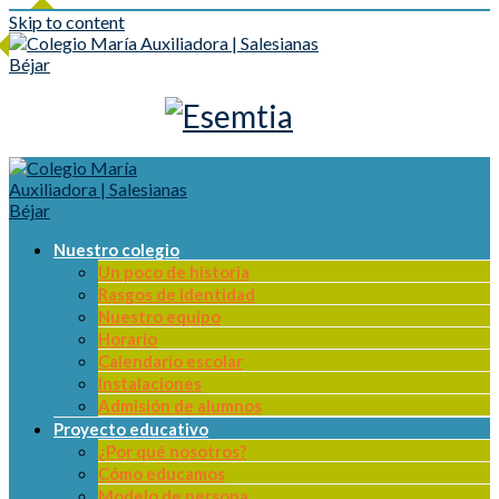
Skip to content
Nuestro colegio
Un poco de historia
Rasgos de identidad
Nuestro equipo
Horario
Calendario escolar
Instalaciones
Admisión de alumnos
Proyecto educativo
¿Por qué nosotros?
Cómo educamos
Modelo de persona