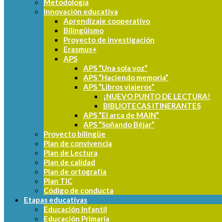
Metodología
Innovación educativa
Aprendizaje cooperativo
Bilingüismo
Proyecto de investigación
Erasmus+
APS
APS “Una sola voz”
APS “Haciendo memoria”
APS “Libros viajeros”
¡NUEVO PUNTO DE LECTURA!
BIBLIOTECAS ITINERANTES
APS “El arca de MAIN”
APS “Soñando Béjar”
Proyecto bilingüe
Plan de convivencia
Plan de Lectura
Plan de calidad
Plan de ortografía
Plan TIC
Código de conducta
Etapas educativas
Educación Infantil
Educación Primaria