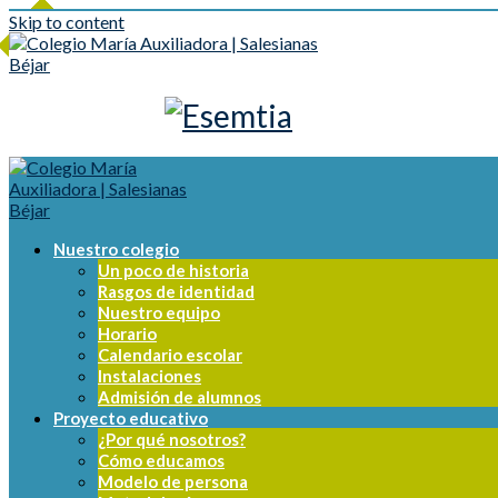
Skip to content
Nuestro colegio
Un poco de historia
Rasgos de identidad
Nuestro equipo
Horario
Calendario escolar
Instalaciones
Admisión de alumnos
Proyecto educativo
¿Por qué nosotros?
Cómo educamos
Modelo de persona