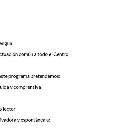
lengua
 actuación común a todo el Centro
on este programa pretendemos:
fluida y comprensiva
o lector
tivadora y espontánea a: