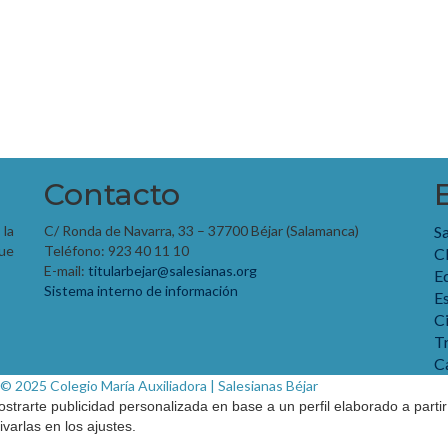
Contacto
 la
C/ Ronda de Navarra, 33 – 37700 Béjar (Salamanca)
S
que
Teléfono: 923 40 11 10
C
E-mail:
titularbejar@salesianas.org
E
Sistema interno de información
Es
C
T
C
 © 2025 Colegio María Auxiliadora | Salesianas Béjar
ostrarte publicidad personalizada en base a un perfil elaborado a parti
arlas en los ajustes.