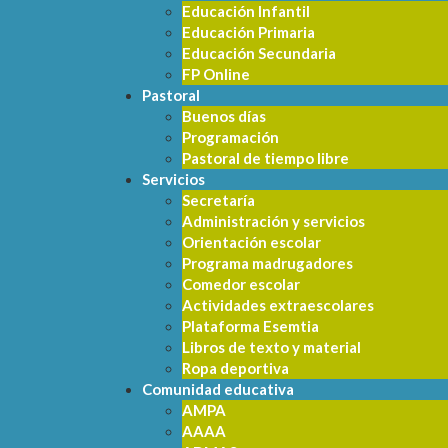
Educación Infantil
Educación Primaria
Educación Secundaria
FP Online
Pastoral
Buenos días
Programación
Pastoral de tiempo libre
Servicios
Secretaría
Administración y servicios
Orientación escolar
Programa madrugadores
Comedor escolar
Actividades extraescolares
Plataforma Esemtia
Libros de texto y material
Ropa deportiva
Comunidad educativa
AMPA
AAAA