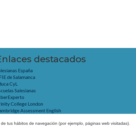
Enlaces destacados
alesianas España
FIE de Salamanca
duca CyL
cuelas Salesianas
iberExperto
rinity College London
ambridge Assessment English
r de tus hábitos de navegación (por ejemplo, páginas web visitadas).