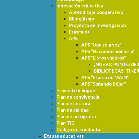
Innovación educativa
Aprendizaje cooperativo
Bilingüismo
Proyecto de investigación
Erasmus+
APS
APS “Una sola voz”
APS “Haciendo memoria”
APS “Libros viajeros”
¡NUEVO PUNTO DE 
BIBLIOTECAS ITINE
APS “El arca de MAIN”
APS “Soñando Béjar”
Proyecto bilingüe
Plan de convivencia
Plan de Lectura
Plan de calidad
Plan de ortografía
Plan TIC
Código de conducta
Etapas educativas