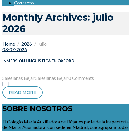
Contacto
Monthly Archives: julio
2026
Home
2026
julio
03/07/2026
INMERSIÓN LINGÜÍSTICA EN OXFORD
Salesianas Béjar
Salesianas Béjar
0 Comments
[…]
READ MORE
SOBRE NOSOTROS
El Colegio María Auxiliadora de Béjar es parte de la Inspectoría
de María Auxiliadora, con sede en Madrid, que agrupa a todas