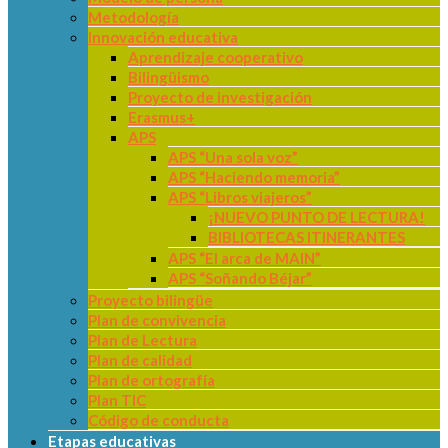
Metodología
Innovación educativa
Aprendizaje cooperativo
Bilingüismo
Proyecto de investigación
Erasmus+
APS
APS “Una sola voz”
APS “Haciendo memoria”
APS “Libros viajeros”
¡NUEVO PUNTO DE LECTURA!
BIBLIOTECAS ITINERANTES
APS “El arca de MAIN”
APS “Soñando Béjar”
Proyecto bilingüe
Plan de convivencia
Plan de Lectura
Plan de calidad
Plan de ortografía
Plan TIC
Código de conducta
Etapas educativas