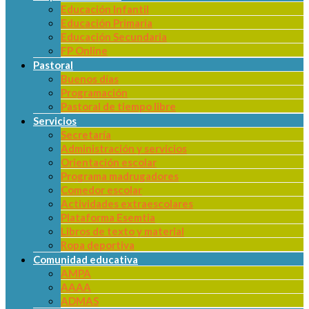
Educación Infantil
Educación Primaria
Educación Secundaria
FP Online
Pastoral
Buenos días
Programación
Pastoral de tiempo libre
Servicios
Secretaría
Administración y servicios
Orientación escolar
Programa madrugadores
Comedor escolar
Actividades extraescolares
Plataforma Esemtia
Libros de texto y material
Ropa deportiva
Comunidad educativa
AMPA
AAAA
ADMAS