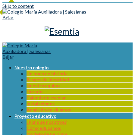
Skip to content
Nuestro colegio
Un poco de historia
Rasgos de identidad
Nuestro equipo
Horario
Calendario escolar
Instalaciones
Admisión de alumnos
Proyecto educativo
¿Por qué nosotros?
Cómo educamos
Modelo de persona